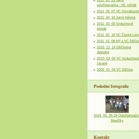
odstřelovačka - 50. ročník
2011_05_07 VC Osvobozen
2011_04_16 Jarní mířená
2011_03_05 Vzduchové
pistole
2011_02_19 VC České Lípy
2011_01_08 KP a VC Děčín
2010_12_18 Děčínská
diabolka
2010_03_06 VC Vzduchové
zbraně
2009_01_04 VC Děčína
Poslední fotografie
2016_05_28-29 Odstřelovačk
Maxičky
Kontakt