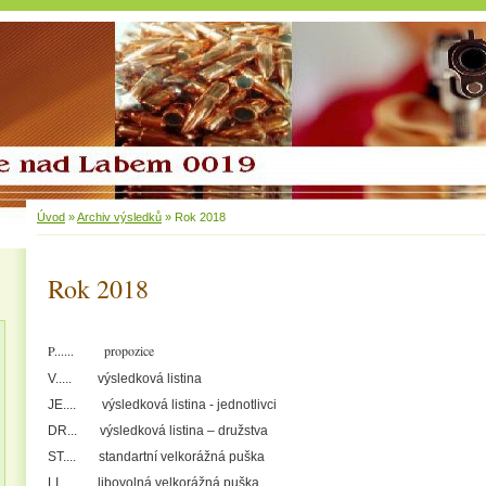
Úvod
»
Archiv výsledků
»
Rok 2018
Rok 2018
P...... propozice
V..... výsledková listina
JE.... výsledková listina - jednotlivci
DR... výsledková listina – družstva
ST.... standartní velkorážná puška
LI..... libovolná velkorážná puška