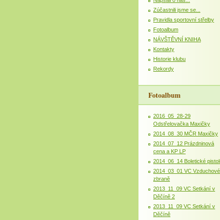
Zúčastnili jsme se...
Pravidla sportovní střelby
Fotoalbum
NÁVŠTĚVNÍ KNIHA
Kontakty
Historie klubu
Rekordy
Fotoalbum
2016_05_28-29
Odstřelovačka Maxičky
2014_08_30 MČR Maxičky
2014_07_12 Prázdninová
cena a KP LP
2014_06_14 Boletické pistol
2014_03_01 VC Vzduchové
zbraně
2013_11_09 VC Setkání v
Děčíně 2
2013_11_09 VC Setkání v
Děčíně