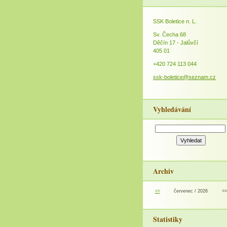
SSK Boletice n. L.
Sv. Čecha 68
Děčín 17 - Jalůvčí
405 01
+420 724 113 044
ssk-boletice@seznam.cz
Vyhledávání
Archiv
<<
červenec / 2026
>>
Statistiky