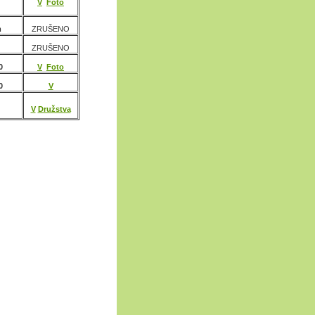
V
Foto
m
ZRUŠENO
ZRUŠENO
0
V
Foto
0
V
V
Družstva