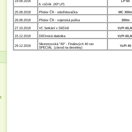
19.08.2018
LP 60
6. ročník (KP LP)
25.08.2018
Přebor ČR - odstřelovačka
MC 300
26.08.2018
Přebor ČR - vojenská puška
300m
27.10.2018
VC Setkání v Děčíně
VzPi 60,4
15.12.2018
Děčínská diabolka
VzPi 60,4
Silvestrovská "40" - Finálových 40 ran
29.12.2018
VzPi 40
SPECIÁL (závod na desetiny)
e