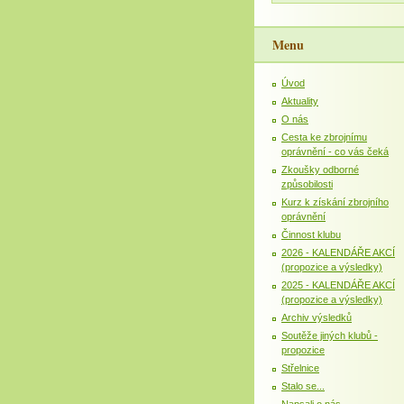
Menu
Úvod
Aktuality
O nás
Cesta ke zbrojnímu
oprávnění - co vás čeká
Zkoušky odborné
způsobilosti
Kurz k získání zbrojního
oprávnění
Činnost klubu
2026 - KALENDÁŘE AKCÍ
(propozice a výsledky)
2025 - KALENDÁŘE AKCÍ
(propozice a výsledky)
Archiv výsledků
Soutěže jiných klubů -
propozice
Střelnice
Stalo se...
Napsali o nás...