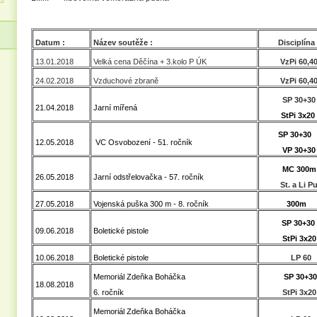
Datum :
Název soutěže :
Disciplína 
13.01.2018
Velká cena Děčína + 3.kolo P ÚK
VzPi 60,4
24.02.2018
Vzduchové zbraně
VzPi 60,4
SP 30+30
21.04.2018
Jarní mířená
StPi 3x20
SP 30+30
12.05.2018
VC Osvobození - 51. ročník
VP 30+30
MC 300m
26.05.2018
Jarní odstřelovačka - 57. ročník
St. a Li P
27.05.2018
Vojenská puška 300 m - 8. ročník
300m
SP 30+30
09.06.2018
Boletické pistole
StPi 3x20
10.06.2018
Boletické pistole
LP 60
Memoriál Zdeňka Boháčka
SP 30+30
18.08.2018
6. ročník
StPi 3x20
Memoriál Zdeňka Boháčka