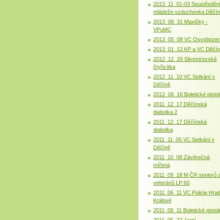
2013_11_01-03 Soustředěn
mládeže vzduchovka Děčín
2013_08_31 Maxičky -
VPuMC
2013_05_08 VC Osvobozen
2013_01_12 KP a VC Děčí
2012_12_29 Silvestrovská
čtyřicítka
2012_11_10 VC Setkání v
Děčíně
2012_06_16 Boletické pistol
2011_12_17 Děčínská
diabolka 2
2011_12_17 Děčínská
diabolka
2011_11_05 VC Setkání v
Děčíně
2011_10_08 Závěrečná
mířená
2011_09_18 M ČR seniorů 
veteránů LP 60
2011_06_11 VC Policie Hra
Králové
2011_06_11 Boletické pistol
2011_05_22 Jarní