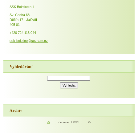
SSK Boletice n. L.
Sv. Čecha 68
Děčín 17 - Jalůvčí
405 01
+420 724 113 044
ssk-boletice@seznam.cz
Vyhledávání
Archiv
<<
červenec / 2026
>>