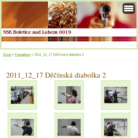
Úvod
»
Fotoalbum
»
2011_12_17 Děčínská diabolka 2
2011_12_17 Děčínská diabolka 2