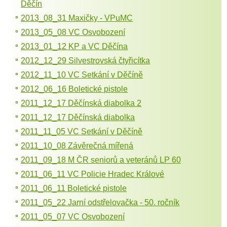
Děčín
2013_08_31 Maxičky - VPuMC
2013_05_08 VC Osvobození
2013_01_12 KP a VC Děčína
2012_12_29 Silvestrovská čtyřicítka
2012_11_10 VC Setkání v Děčíně
2012_06_16 Boletické pistole
2011_12_17 Děčínská diabolka 2
2011_12_17 Děčínská diabolka
2011_11_05 VC Setkání v Děčíně
2011_10_08 Závěrečná mířená
2011_09_18 M ČR seniorů a veteránů LP 60
2011_06_11 VC Policie Hradec Králové
2011_06_11 Boletické pistole
2011_05_22 Jarní odstřelovačka - 50. ročník
2011_05_07 VC Osvobození