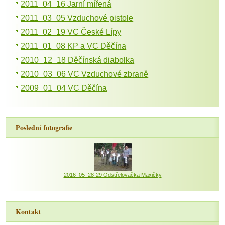
2011_04_16 Jarní mířená
2011_03_05 Vzduchové pistole
2011_02_19 VC České Lípy
2011_01_08 KP a VC Děčína
2010_12_18 Děčínská diabolka
2010_03_06 VC Vzduchové zbraně
2009_01_04 VC Děčína
Poslední fotografie
2016_05_28-29 Odstřelovačka Maxičky
Kontakt