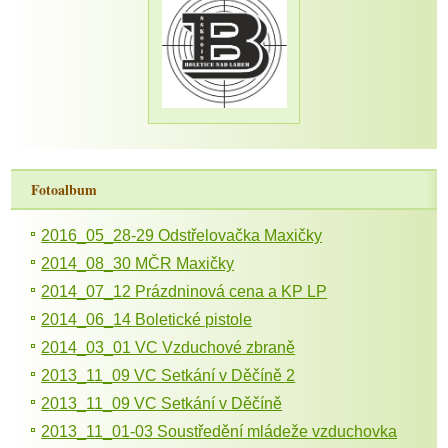
Fotoalbum
2016_05_28-29 Odstřelovačka Maxičky
2014_08_30 MČR Maxičky
2014_07_12 Prázdninová cena a KP LP
2014_06_14 Boletické pistole
2014_03_01 VC Vzduchové zbraně
2013_11_09 VC Setkání v Děčíně 2
2013_11_09 VC Setkání v Děčíně
2013_11_01-03 Soustředění mládeže vzduchovka