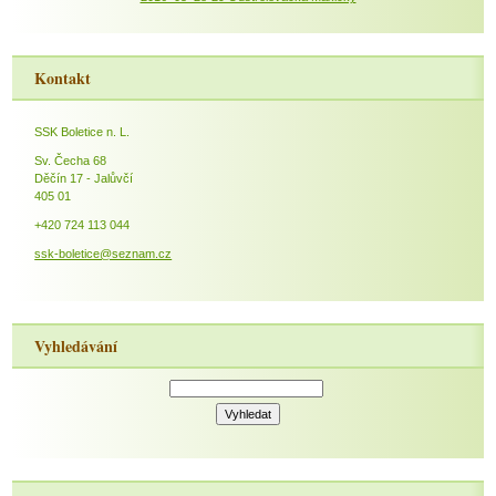
Kontakt
SSK Boletice n. L.
Sv. Čecha 68
Děčín 17 - Jalůvčí
405 01
+420 724 113 044
ssk-boletice@seznam.cz
Vyhledávání