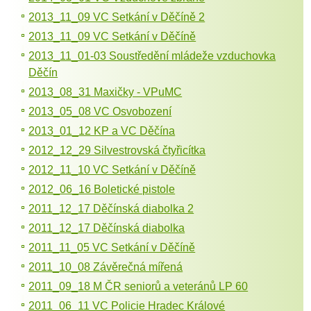
2013_11_09 VC Setkání v Děčíně 2
2013_11_09 VC Setkání v Děčíně
2013_11_01-03 Soustředění mládeže vzduchovka
Děčín
2013_08_31 Maxičky - VPuMC
2013_05_08 VC Osvobození
2013_01_12 KP a VC Děčína
2012_12_29 Silvestrovská čtyřicítka
2012_11_10 VC Setkání v Děčíně
2012_06_16 Boletické pistole
2011_12_17 Děčínská diabolka 2
2011_12_17 Děčínská diabolka
2011_11_05 VC Setkání v Děčíně
2011_10_08 Závěrečná mířená
2011_09_18 M ČR seniorů a veteránů LP 60
2011_06_11 VC Policie Hradec Králové