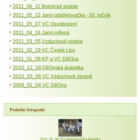
2011_06_11 Boletické pistole
2011_05_22 Jarní odstřelovačka - 50. ročník
2011_05_07 VC Osvobození
2011_04_16 Jarní mířená
2011_03_05 Vzduchové pistole
2011_02_19 VC České Lípy
2011_01_08 KP a VC Děčína
2010_12_18 Děčínská diabolka
2010_03_06 VC Vzduchové zbraně
2009_01_04 VC Děčína
Poslední fotografie
2016_05_28-29 Odstřelovačka Maxičky