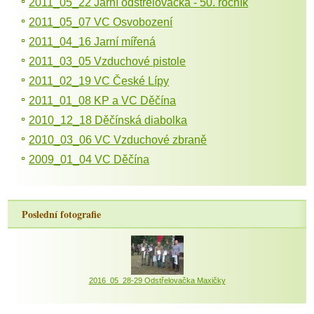
2011_05_22 Jarní odstřelovačka - 50. ročník
2011_05_07 VC Osvobození
2011_04_16 Jarní mířená
2011_03_05 Vzduchové pistole
2011_02_19 VC České Lípy
2011_01_08 KP a VC Děčína
2010_12_18 Děčínská diabolka
2010_03_06 VC Vzduchové zbraně
2009_01_04 VC Děčína
Poslední fotografie
2016_05_28-29 Odstřelovačka Maxičky