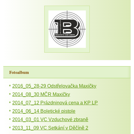
Fotoalbum
2016_05_28-29 Odstřelovačka Maxičky
2014_08_30 MČR Maxičky
2014_07_12 Prázdninová cena a KP LP
2014_06_14 Boletické pistole
2014_03_01 VC Vzduchové zbraně
2013_11_09 VC Setkání v Děčíně 2