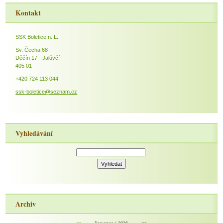
Kontakt
SSK Boletice n. L.
Sv. Čecha 68
Děčín 17 - Jalůvčí
405 01
+420 724 113 044
ssk-boletice@seznam.cz
Vyhledávání
Archiv