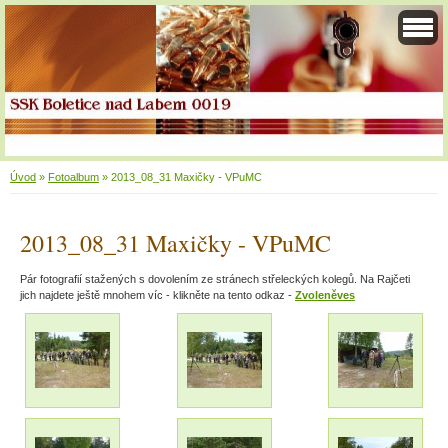
Úvod
»
Fotoalbum
»
2013_08_31 Maxičky - VPuMC
2013_08_31 Maxičky - VPuMC
Pár fotografií stažených s dovolením ze stránech střeleckých kolegů. Na Rajčeti
jich najdete ještě mnohem víc - klikněte na tento odkaz -
Zvoleněves