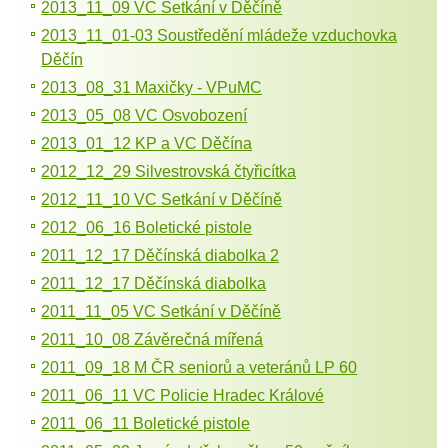
2013_11_09 VC Setkání v Děčíně
2013_11_01-03 Soustředění mládeže vzduchovka
Děčín
2013_08_31 Maxičky - VPuMC
2013_05_08 VC Osvobození
2013_01_12 KP a VC Děčína
2012_12_29 Silvestrovská čtyřicítka
2012_11_10 VC Setkání v Děčíně
2012_06_16 Boletické pistole
2011_12_17 Děčínská diabolka 2
2011_12_17 Děčínská diabolka
2011_11_05 VC Setkání v Děčíně
2011_10_08 Závěrečná mířená
2011_09_18 M ČR seniorů a veteránů LP 60
2011_06_11 VC Policie Hradec Králové
2011_06_11 Boletické pistole