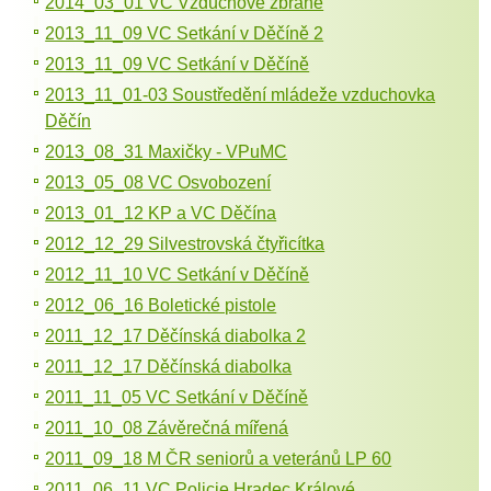
2014_03_01 VC Vzduchové zbraně
2013_11_09 VC Setkání v Děčíně 2
2013_11_09 VC Setkání v Děčíně
2013_11_01-03 Soustředění mládeže vzduchovka
Děčín
2013_08_31 Maxičky - VPuMC
2013_05_08 VC Osvobození
2013_01_12 KP a VC Děčína
2012_12_29 Silvestrovská čtyřicítka
2012_11_10 VC Setkání v Děčíně
2012_06_16 Boletické pistole
2011_12_17 Děčínská diabolka 2
2011_12_17 Děčínská diabolka
2011_11_05 VC Setkání v Děčíně
2011_10_08 Závěrečná mířená
2011_09_18 M ČR seniorů a veteránů LP 60
2011_06_11 VC Policie Hradec Králové