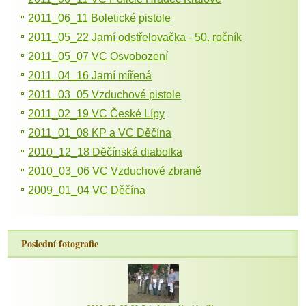
2011_06_11 Boletické pistole
2011_05_22 Jarní odstřelovačka - 50. ročník
2011_05_07 VC Osvobození
2011_04_16 Jarní mířená
2011_03_05 Vzduchové pistole
2011_02_19 VC České Lípy
2011_01_08 KP a VC Děčína
2010_12_18 Děčínská diabolka
2010_03_06 VC Vzduchové zbraně
2009_01_04 VC Děčína
Poslední fotografie