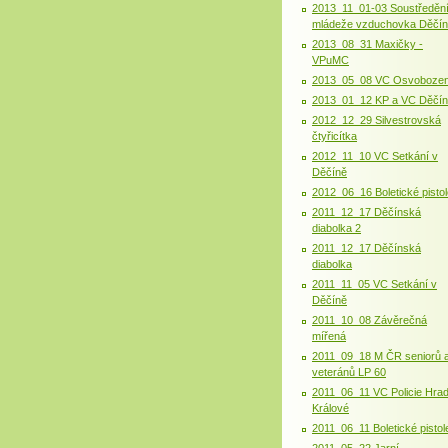
2013_11_01-03 Soustředěn
mládeže vzduchovka Děčín
2013_08_31 Maxičky -
VPuMC
2013_05_08 VC Osvobozen
2013_01_12 KP a VC Děčí
2012_12_29 Silvestrovská
čtyřicítka
2012_11_10 VC Setkání v
Děčíně
2012_06_16 Boletické pistol
2011_12_17 Děčínská
diabolka 2
2011_12_17 Děčínská
diabolka
2011_11_05 VC Setkání v
Děčíně
2011_10_08 Závěrečná
mířená
2011_09_18 M ČR seniorů 
veteránů LP 60
2011_06_11 VC Policie Hra
Králové
2011_06_11 Boletické pistol
2011_05_22 Jarní