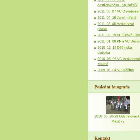
odstřelovačka - 50. ročník
2011_05_07 VC Osvobozen
2011_04_16 Jarní mířená
2011_03_05 Vzduchové
pistole
2011_02_19 VC České Lípy
2011_01_08 KP a VC Děčín
2010_12_18 Děčínská
diabolka
2010_03_06 VC Vzduchové
zbraně
2009_01_04 VC Děčína
Poslední fotografie
2016_05_28-29 Odstřelovačk
Maxičky
Kontakt