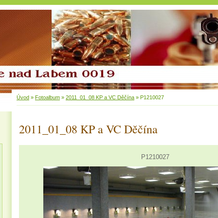
Úvod
»
Fotoalbum
»
2011_01_08 KP a VC Děčína
»
P1210027
2011_01_08 KP a VC Děčína
P1210027