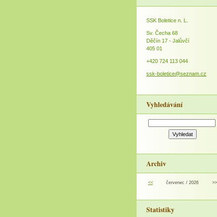
SSK Boletice n. L.
Sv. Čecha 68
Děčín 17 - Jalůvčí
405 01
+420 724 113 044
ssk-boletice@seznam.cz
Vyhledávání
Archiv
<<
červenec / 2026
>>
Statistiky