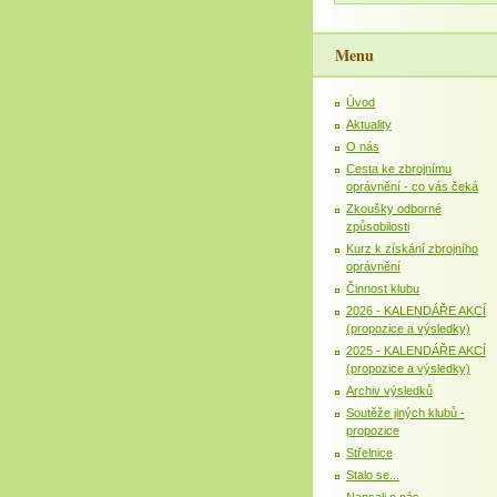
Menu
Úvod
Aktuality
O nás
Cesta ke zbrojnímu
oprávnění - co vás čeká
Zkoušky odborné
způsobilosti
Kurz k získání zbrojního
oprávnění
Činnost klubu
2026 - KALENDÁŘE AKCÍ
(propozice a výsledky)
2025 - KALENDÁŘE AKCÍ
(propozice a výsledky)
Archiv výsledků
Soutěže jiných klubů -
propozice
Střelnice
Stalo se...
Napsali o nás...