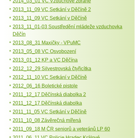
2014_03_01 VC Vzduchové zbraně
2013_11_09 VC Setkání v Děčíně 2
2013_11_09 VC Setkání v Děčíně
2013_11_01-03 Soustředění mládeže vzduchovka
Děčín
2013_08_31 Maxičky - VPuMC
2013_05_08 VC Osvobození
2013_01_12 KP a VC Děčína
2012_12_29 Silvestrovská čtyřicítka
2012_11_10 VC Setkání v Děčíně
2012_06_16 Boletické pistole
2011_12_17 Děčínská diabolka 2
2011_12_17 Děčínská diabolka
2011_11_05 VC Setkání v Děčíně
2011_10_08 Závěrečná mířená
2011_09_18 M ČR seniorů a veteránů LP 60
2011_06_11 VC Policie Hradec Králové