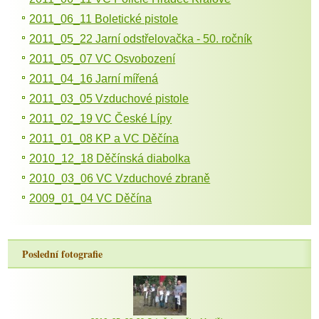
2011_06_11 Boletické pistole
2011_05_22 Jarní odstřelovačka - 50. ročník
2011_05_07 VC Osvobození
2011_04_16 Jarní mířená
2011_03_05 Vzduchové pistole
2011_02_19 VC České Lípy
2011_01_08 KP a VC Děčína
2010_12_18 Děčínská diabolka
2010_03_06 VC Vzduchové zbraně
2009_01_04 VC Děčína
Poslední fotografie