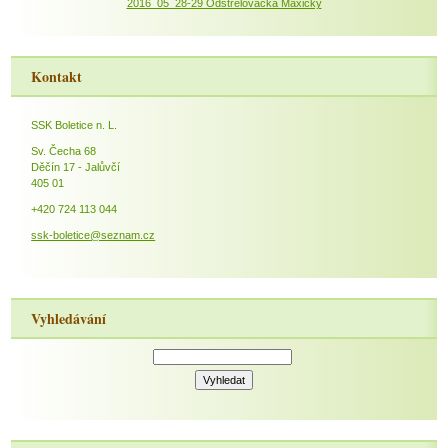
2016_05_28-29 Odstřelovačka Maxičky
Kontakt
SSK Boletice n. L.
Sv. Čecha 68
Děčín 17 - Jalůvčí
405 01
+420 724 113 044
ssk-boletice@seznam.cz
Vyhledávání