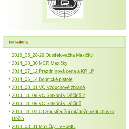
Fotoalbum
2016_05_28-29 Odstřelovačka Maxičky
2014_08_30 MČR Maxičky
2014_07_12 Prázdninová cena a KP LP
2014_06_14 Boletické pistole
2014_03_01 VC Vzduchové zbraně
2013_11_09 VC Setkání v Děčíně 2
2013_11_09 VC Setkání v Děčíně
2013_11_01-03 Soustředění mládeže vzduchovka
Děčín
2013_08_31 Maxičky - VPuMC