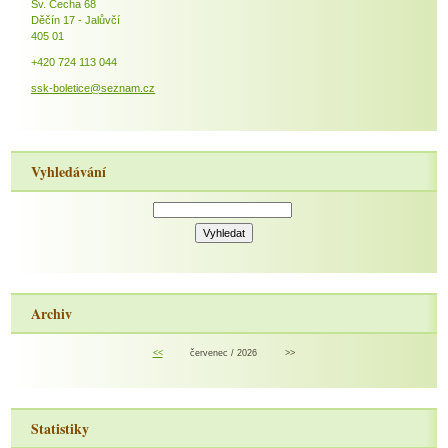
Sv. Čecha 68
Děčín 17 - Jalůvčí
405 01
+420 724 113 044
ssk-boletice@seznam.cz
Vyhledávání
Archiv
<<
červenec / 2026
>>
Statistiky