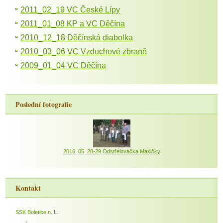
2011_02_19 VC České Lípy
2011_01_08 KP a VC Děčína
2010_12_18 Děčínská diabolka
2010_03_06 VC Vzduchové zbraně
2009_01_04 VC Děčína
Poslední fotografie
2016_05_28-29 Odstřelovačka Maxičky
Kontakt
SSK Boletice n. L.