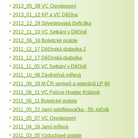
2013_05_08 VC Osvobození
2013_01_12 KP a VC Děčína
2012_12_29 Silvestrovská čtyřicítka
2012_11_10 VC Setkání v Děčíně
2012_06_16 Boletické pistole
2011_12_17 Děčínská diabolka 2
2011_12_17 Děčínská diabolka
2011_11_05 VC Setkání v Děčíně
2011_10_08 Závěrečná mířená
2011_09_18 M ČR seniorů a veteránů LP 60
2011_06_11 VC Policie Hradec Králové
2011_06_11 Boletické pistole
2011_05_22 Jarní odstřelovačka - 50. ročník
2011_05_07 VC Osvobození
2011_04_16 Jarní mířená
2011_03_05 Vzduchové pistole