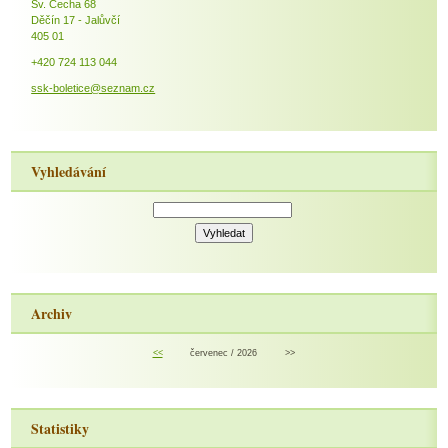
Sv. Čecha 68
Děčín 17 - Jalůvčí
405 01
+420 724 113 044
ssk-boletice@seznam.cz
Vyhledávání
Archiv
<<
červenec / 2026
>>
Statistiky