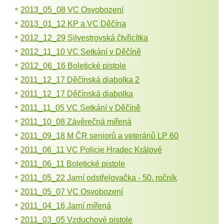
2013_05_08 VC Osvobození
2013_01_12 KP a VC Děčína
2012_12_29 Silvestrovská čtyřicítka
2012_11_10 VC Setkání v Děčíně
2012_06_16 Boletické pistole
2011_12_17 Děčínská diabolka 2
2011_12_17 Děčínská diabolka
2011_11_05 VC Setkání v Děčíně
2011_10_08 Závěrečná mířená
2011_09_18 M ČR seniorů a veteránů LP 60
2011_06_11 VC Policie Hradec Králové
2011_06_11 Boletické pistole
2011_05_22 Jarní odstřelovačka - 50. ročník
2011_05_07 VC Osvobození
2011_04_16 Jarní mířená
2011_03_05 Vzduchové pistole