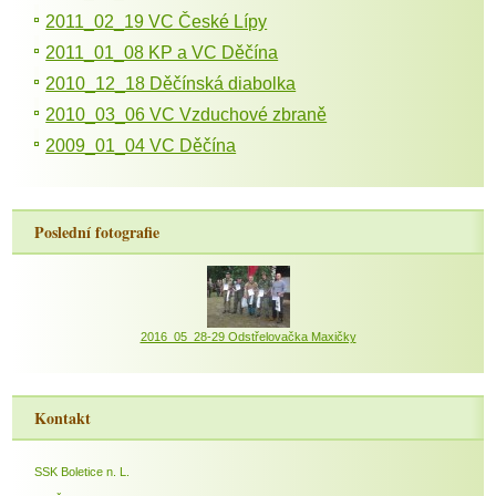
2011_02_19 VC České Lípy
2011_01_08 KP a VC Děčína
2010_12_18 Děčínská diabolka
2010_03_06 VC Vzduchové zbraně
2009_01_04 VC Děčína
Poslední fotografie
2016_05_28-29 Odstřelovačka Maxičky
Kontakt
SSK Boletice n. L.