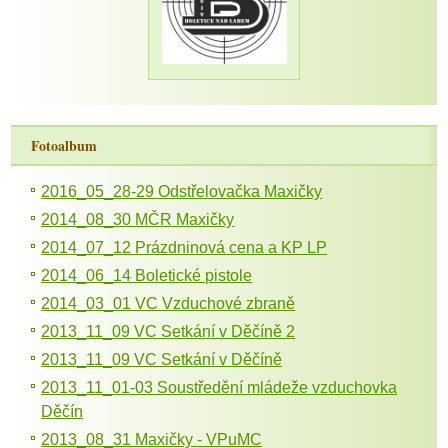
Fotoalbum
2016_05_28-29 Odstřelovačka Maxičky
2014_08_30 MČR Maxičky
2014_07_12 Prázdninová cena a KP LP
2014_06_14 Boletické pistole
2014_03_01 VC Vzduchové zbraně
2013_11_09 VC Setkání v Děčíně 2
2013_11_09 VC Setkání v Děčíně
2013_11_01-03 Soustředění mládeže vzduchovka
Děčín
2013_08_31 Maxičky - VPuMC