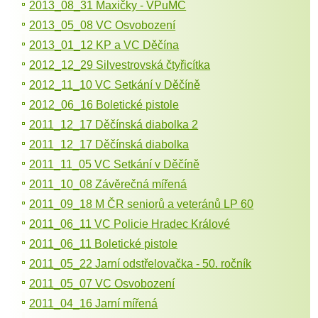
2013_08_31 Maxičky - VPuMC
2013_05_08 VC Osvobození
2013_01_12 KP a VC Děčína
2012_12_29 Silvestrovská čtyřicítka
2012_11_10 VC Setkání v Děčíně
2012_06_16 Boletické pistole
2011_12_17 Děčínská diabolka 2
2011_12_17 Děčínská diabolka
2011_11_05 VC Setkání v Děčíně
2011_10_08 Závěrečná mířená
2011_09_18 M ČR seniorů a veteránů LP 60
2011_06_11 VC Policie Hradec Králové
2011_06_11 Boletické pistole
2011_05_22 Jarní odstřelovačka - 50. ročník
2011_05_07 VC Osvobození
2011_04_16 Jarní mířená