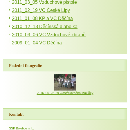
2011_03_05 Vzduchové pistole
2011_02_19 VC České Lípy
2011_01_08 KP a VC Děčína
2010_12_18 Děčínská diabolka
2010_03_06 VC Vzduchové zbraně
2009_01_04 VC Děčína
Poslední fotografie
2016_05_28-29 Odstřelovačka Maxičky
Kontakt
SSK Boletice n. L.