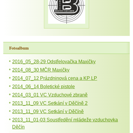
Fotoalbum
2016_05_28-29 Odstřelovačka Maxičky
2014_08_30 MČR Maxičky
2014_07_12 Prázdninová cena a KP LP
2014_06_14 Boletické pistole
2014_03_01 VC Vzduchové zbraně
2013_11_09 VC Setkání v Děčíně 2
2013_11_09 VC Setkání v Děčíně
2013_11_01-03 Soustředění mládeže vzduchovka
Děčín