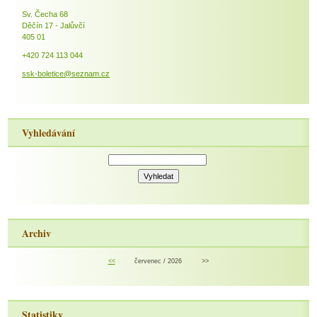
Sv. Čecha 68
Děčín 17 - Jalůvčí
405 01
+420 724 113 044
ssk-boletice@seznam.cz
Vyhledávání
Archiv
<<
červenec / 2026
>>
Statistiky