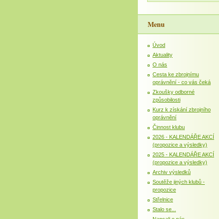
Menu
Úvod
Aktuality
O nás
Cesta ke zbrojnímu
oprávnění - co vás čeká
Zkoušky odborné
způsobilosti
Kurz k získání zbrojního
oprávnění
Činnost klubu
2026 - KALENDÁŘE AKCÍ
(propozice a výsledky)
2025 - KALENDÁŘE AKCÍ
(propozice a výsledky)
Archiv výsledků
Soutěže jiných klubů -
propozice
Střelnice
Stalo se...
Napsali o nás...