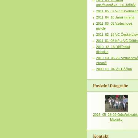
odstřelovačka - 50. ročník
2011_05_07 VC Osvobozen
2011_04_16 Jarní mířená
2011_03_05 Vzduchové
pistole
2011_02_19 VC České Lípy
2011_01_08 KP a VC Děčín
2010_12_18 Děčínská
diabolka
2010_03_06 VC Vzduchové
zbraně
2009_01_04 VC Děčína
Poslední fotografie
2016_05_28-29 Odstřelovačk
Maxičky
Kontakt