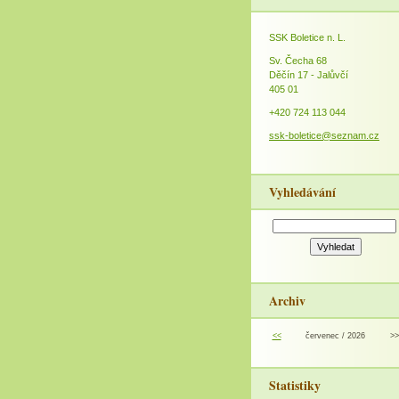
SSK Boletice n. L.
Sv. Čecha 68
Děčín 17 - Jalůvčí
405 01
+420 724 113 044
ssk-boletice@seznam.cz
Vyhledávání
Archiv
<<
červenec / 2026
>>
Statistiky