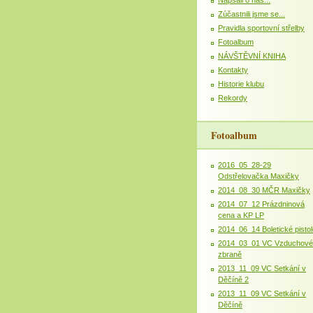
Zúčastnili jsme se...
Pravidla sportovní střelby
Fotoalbum
NÁVŠTĚVNÍ KNIHA
Kontakty
Historie klubu
Rekordy
Fotoalbum
2016_05_28-29
Odstřelovačka Maxičky
2014_08_30 MČR Maxičky
2014_07_12 Prázdninová
cena a KP LP
2014_06_14 Boletické pistol
2014_03_01 VC Vzduchové
zbraně
2013_11_09 VC Setkání v
Děčíně 2
2013_11_09 VC Setkání v
Děčíně