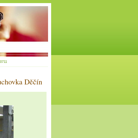
0711
uchovka Děčín