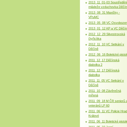
2013_11_01-03 Soustředěn
mládeže vzduchovka Děčín
2013_08_31 Maxičky -
VPuMC
2013_05_08 VC Osvobozen
2013_01_12 KP a VC Děčí
2012_12_29 Silvestrovská
čtyřicítka
2012_11_10 VC Setkání v
Děčíně
2012_06_16 Boletické pistol
2011_12_17 Děčínská
diabolka 2
2011_12_17 Děčínská
diabolka
2011_11_05 VC Setkání v
Děčíně
2011_10_08 Závěrečná
mířená
2011_09_18 M ČR seniorů 
veteránů LP 60
2011_06_11 VC Policie Hra
Králové
2011_06_11 Boletické pistol
2011_05_22 Jarní