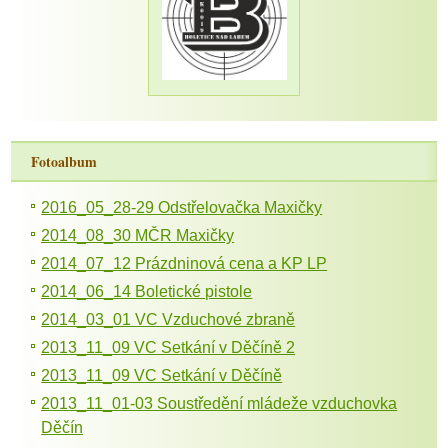
Fotoalbum
2016_05_28-29 Odstřelovačka Maxičky
2014_08_30 MČR Maxičky
2014_07_12 Prázdninová cena a KP LP
2014_06_14 Boletické pistole
2014_03_01 VC Vzduchové zbraně
2013_11_09 VC Setkání v Děčíně 2
2013_11_09 VC Setkání v Děčíně
2013_11_01-03 Soustředění mládeže vzduchovka
Děčín