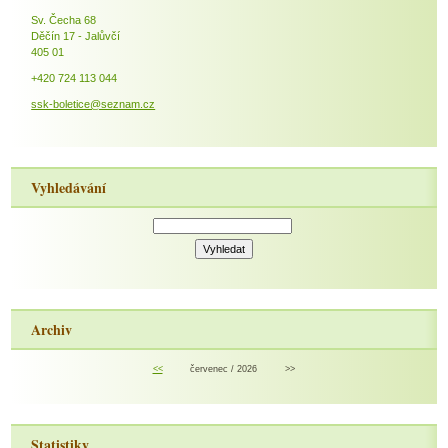
Sv. Čecha 68
Děčín 17 - Jalůvčí
405 01
+420 724 113 044
ssk-boletice@seznam.cz
Vyhledávání
Archiv
<<
červenec / 2026
>>
Statistiky