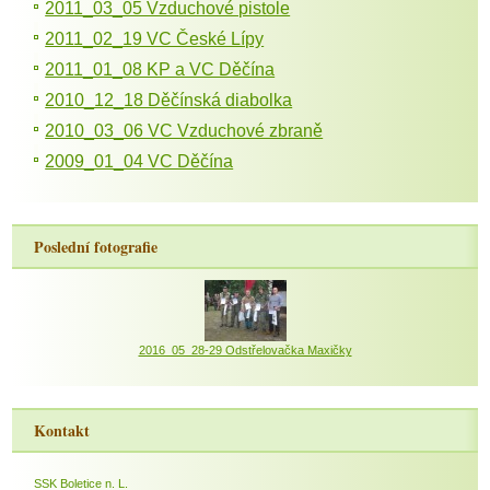
2011_03_05 Vzduchové pistole
2011_02_19 VC České Lípy
2011_01_08 KP a VC Děčína
2010_12_18 Děčínská diabolka
2010_03_06 VC Vzduchové zbraně
2009_01_04 VC Děčína
Poslední fotografie
2016_05_28-29 Odstřelovačka Maxičky
Kontakt
SSK Boletice n. L.