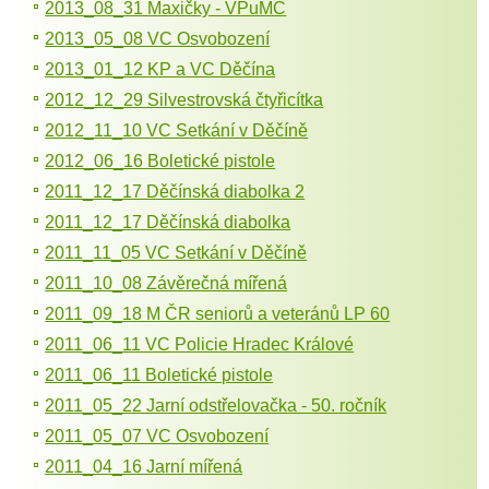
2013_08_31 Maxičky - VPuMC
2013_05_08 VC Osvobození
2013_01_12 KP a VC Děčína
2012_12_29 Silvestrovská čtyřicítka
2012_11_10 VC Setkání v Děčíně
2012_06_16 Boletické pistole
2011_12_17 Děčínská diabolka 2
2011_12_17 Děčínská diabolka
2011_11_05 VC Setkání v Děčíně
2011_10_08 Závěrečná mířená
2011_09_18 M ČR seniorů a veteránů LP 60
2011_06_11 VC Policie Hradec Králové
2011_06_11 Boletické pistole
2011_05_22 Jarní odstřelovačka - 50. ročník
2011_05_07 VC Osvobození
2011_04_16 Jarní mířená