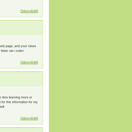
Odpovědět
s web page, and your views
 feber ute i solen
Odpovědět
me time learning more or
 for this information for my
ell
Odpovědět