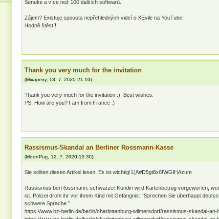
Senuke a více než 100 dalších softwarů.
Zájem? Existuje spousta nepřehledných videí o XEvile na YouTube.
Hodně štěstí!
Thank you very much for the invitation
(
Mixapexy
,
13. 7. 2020
21:10
)
Thank you very much for the invitation :). Best wishes.
PS: How are you? I am from France :)
Rassismus-Skandal an Berliner Rossmann-Kasse
(
MoonPug
,
12. 7. 2020
13:30
)
Sie sollten diesen Artikel lesen. Es ist wichtig!1(A#D5gt8x6!WGIHAzum
Rassismus bei Rossmann: schwarzer Kundin wird Kartenbetrug vorgeworfen, wei
ist. Polizei droht ihr vor ihrem Kind mit Gefängnis: “Sprechen Sie überhaupt deut
schwere Sprache.”
https://www.bz-berlin.de/berlin/charlottenburg-wilmersdorf/rassismus-skandal-an