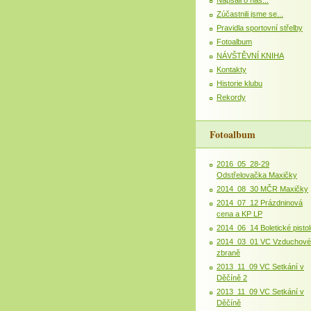
Zúčastnili jsme se...
Pravidla sportovní střelby
Fotoalbum
NÁVŠTĚVNÍ KNIHA
Kontakty
Historie klubu
Rekordy
Fotoalbum
2016_05_28-29
Odstřelovačka Maxičky
2014_08_30 MČR Maxičky
2014_07_12 Prázdninová
cena a KP LP
2014_06_14 Boletické pistol
2014_03_01 VC Vzduchové
zbraně
2013_11_09 VC Setkání v
Děčíně 2
2013_11_09 VC Setkání v
Děčíně