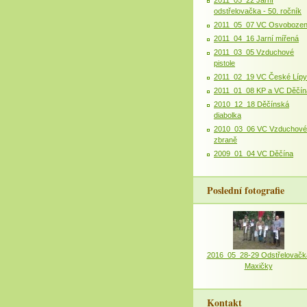
odstřelovačka - 50. ročník
2011_05_07 VC Osvobozen
2011_04_16 Jarní mířená
2011_03_05 Vzduchové
pistole
2011_02_19 VC České Lípy
2011_01_08 KP a VC Děčín
2010_12_18 Děčínská
diabolka
2010_03_06 VC Vzduchové
zbraně
2009_01_04 VC Děčína
Poslední fotografie
2016_05_28-29 Odstřelovačk
Maxičky
Kontakt