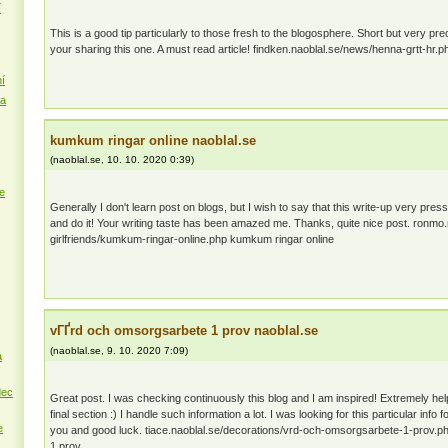
í
This is a good tip particularly to those fresh to the blogosphere. Short but very p
your sharing this one. A must read article! findken.naoblal.se/news/henna-grtt-hr.p
í
na
kumkum ringar online naoblal.se
(
naoblal.se
,
10. 10. 2020
0:39
)
e
Generally I don't learn post on blogs, but I wish to say that this write-up very pres
and do it! Your writing taste has been amazed me. Thanks, quite nice post. ronmo.
girlfriends/kumkum-ringar-online.php kumkum ringar online
vГҐrd och omsorgsarbete 1 prov naoblal.se
(
naoblal.se
,
9. 10. 2020
7:09
)
a
dec
Great post. I was checking continuously this blog and I am inspired! Extremely help
final section :) I handle such information a lot. I was looking for this particular info
e
you and good luck. tiace.naoblal.se/decorations/vrd-och-omsorgsarbete-1-prov.
1 prov