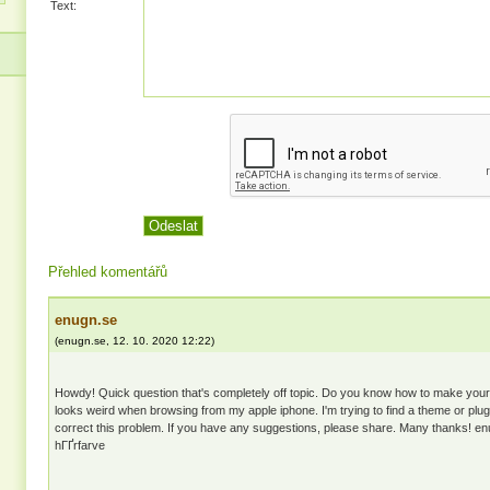
Text:
Přehled komentářů
enugn.se
(
enugn.se
,
12. 10. 2020
12:22
)
Howdy! Quick question that's completely off topic. Do you know how to make your 
looks weird when browsing from my apple iphone. I'm trying to find a theme or plugi
correct this problem. If you have any suggestions, please share. Many thanks! e
hГҐrfarve