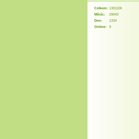
Celkem:
1301106
Měsíc:
29043
Den:
1334
Online:
9