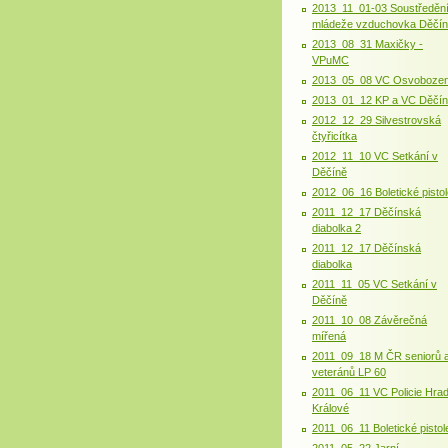
2013_11_01-03 Soustředěn
mládeže vzduchovka Děčín
2013_08_31 Maxičky -
VPuMC
2013_05_08 VC Osvobozen
2013_01_12 KP a VC Děčí
2012_12_29 Silvestrovská
čtyřicítka
2012_11_10 VC Setkání v
Děčíně
2012_06_16 Boletické pistol
2011_12_17 Děčínská
diabolka 2
2011_12_17 Děčínská
diabolka
2011_11_05 VC Setkání v
Děčíně
2011_10_08 Závěrečná
mířená
2011_09_18 M ČR seniorů 
veteránů LP 60
2011_06_11 VC Policie Hra
Králové
2011_06_11 Boletické pistol
2011_05_22 Jarní