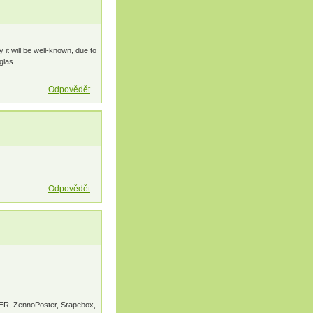
 it will be well-known, due to
glas
Odpovědět
Odpovědět
SER, ZennoPoster, Srapebox,