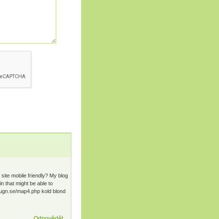
site mobile friendly? My blog
n that might be able to
nugn.se/map4.php kold blond
Odpovědět