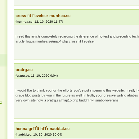
cross fit Гёvelser munhea.se
(
munhea.se
,
12. 10. 2020
11:47
)
I read this article completely regarding the difference of hottest and preceding tec
article. loqua.munhea.se/map4.php cross fit Гёvelser
oratrg.se
(
oratrg.se
,
11. 10. 2020
0:04
)
I would like to thank you for the efforts you've put in penning this website. I really
grade blog posts by you in the future as well. In truth, your creative writing abiliti
very own site now ;) oratrg.se/map15.php baddrГ¤kt snabb leverans
e
henna grГҐtt hГҐr naoblal.se
(
naoblal.se
,
10. 10. 2020
10:04
)