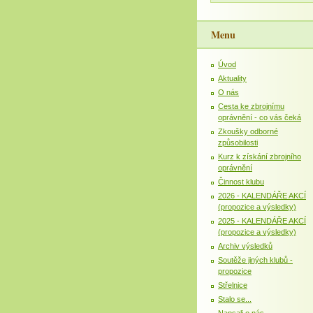
Menu
Úvod
Aktuality
O nás
Cesta ke zbrojnímu
oprávnění - co vás čeká
Zkoušky odborné
způsobilosti
Kurz k získání zbrojního
oprávnění
Činnost klubu
2026 - KALENDÁŘE AKCÍ
(propozice a výsledky)
2025 - KALENDÁŘE AKCÍ
(propozice a výsledky)
Archiv výsledků
Soutěže jiných klubů -
propozice
Střelnice
Stalo se...
Napsali o nás...