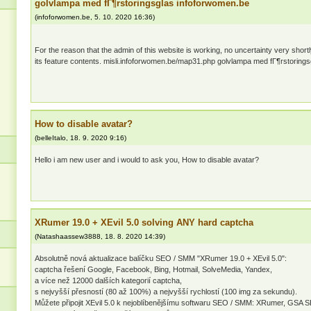
golvlampa med fГ¶rstoringsglas infoforwomen.be
(
infoforwomen.be
,
5. 10. 2020
16:36
)
For the reason that the admin of this website is working, no uncertainty very shortly
its feature contents. misli.infoforwomen.be/map31.php golvlampa med fГ¶rstorings
How to disable avatar?
(
belleItalo
,
18. 9. 2020
9:16
)
Hello i am new user and i would to ask you, How to disable avatar?
XRumer 19.0 + XEvil 5.0 solving ANY hard captcha
(
Natashaassew3888
,
18. 8. 2020
14:39
)
Absolutně nová aktualizace balíčku SEO / SMM "XRumer 19.0 + XEvil 5.0":
captcha řešení Google, Facebook, Bing, Hotmail, SolveMedia, Yandex,
a více než 12000 dalších kategorií captcha,
s nejvyšší přesností (80 až 100%) a nejvyšší rychlostí (100 img za sekundu).
Můžete připojit XEvil 5.0 k nejoblíbenějšímu softwaru SEO / SMM: XRumer, GSA 