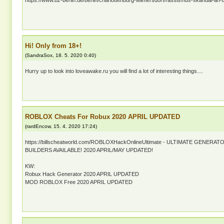
https://www.bz-berlin.de/berlin/charlottenburg-wilmersdorf/rassismus-skandal-an
Hi! Only from 18+!
(
SandraSox
,
18. 5. 2020
0:40
)
Hurry up to look into loveawake.ru you will find a lot of interesting things....
ROBLOX Cheats For Robux 2020 APRIL UPDATED
(
rardEncow
,
15. 4. 2020
17:24
)
https://billscheatworld.com/ROBLOXHackOnlineUltimate - ULTIMATE GENERA
BUILDERS AVAILABLE! 2020 APRIL/MAY UPDATED!
KW:
Robux Hack Generator 2020 APRIL UPDATED
MOD ROBLOX Free 2020 APRIL UPDATED