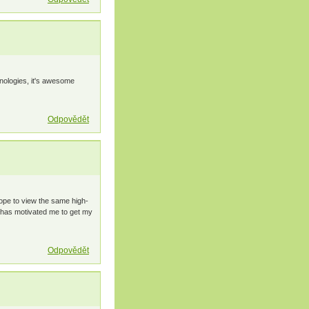
hnologies, it's awesome
Odpovědět
 hope to view the same high-
es has motivated me to get my
Odpovědět