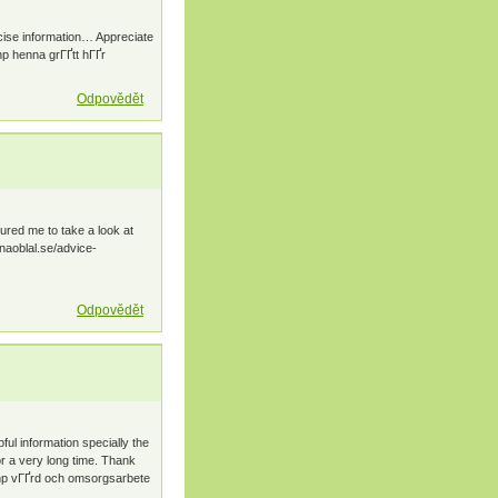
recise information… Appreciate
hp henna grГҐtt hГҐr
Odpovědět
sured me to take a look at
naoblal.se/advice-
Odpovědět
ful information specially the
 for a very long time. Thank
php vГҐrd och omsorgsarbete