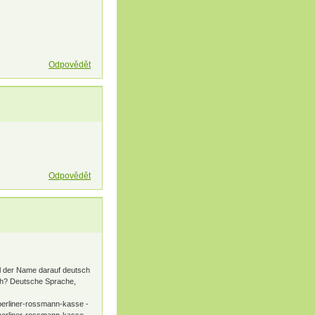
Odpovědět
Odpovědět
l der Name darauf deutsch
sch? Deutsche Sprache,
-berliner-rossmann-kasse -