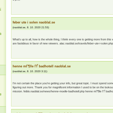
í
feber ute i solen naoblal.se
(
naoblal.se
,
8. 10. 2020
21:53
)
a
What's up to all, how is the whole thing, I think every one is getting more from thi
are fastidious in favor of new viewers. alac.naoblal.se/travels/feber-ute-i-solen.php
henne mГ¶lle ГҐ badhotell naoblal.se
(
naoblal.se
,
8. 10. 2020
3:11
)
I'm not certain the place you're getting your info, but great topic. I must spend so
figuring out more. Thank you for magnificent information I used to be on the lookout
mission. feiblo.naoblal.se/news/henne-moelle-badhotell.php henne mГ¶lle ГҐ badhot
a