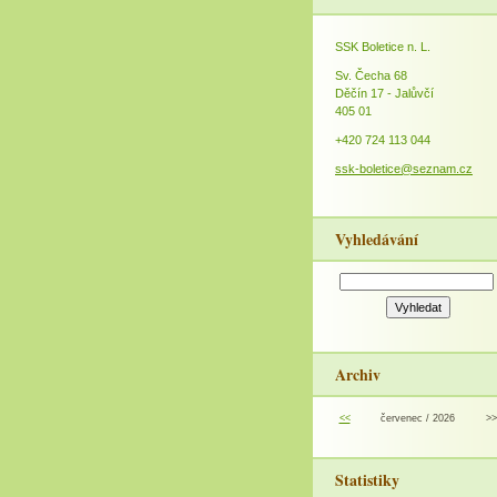
SSK Boletice n. L.
Sv. Čecha 68
Děčín 17 - Jalůvčí
405 01
+420 724 113 044
ssk-boletice@seznam.cz
Vyhledávání
Archiv
<<
červenec / 2026
>>
Statistiky