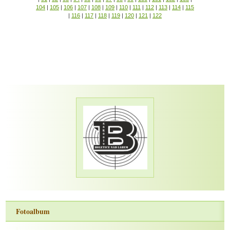
104
|
105
|
106
|
107
|
108
|
109
|
110
|
111
|
112
|
113
|
114
|
115
|
116
|
117
|
118
|
119
|
120
|
121
|
122
Fotoalbum