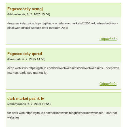
Fegoscoocky ozmgj
(
Michaelnexia
,
6. 2. 2025
15:00
)
drug markets onion https://github.com/darknetmarkets2025/darknetmarketlinks -
blackweb official website dark markets 2025
Odpovědět
Fegoscoocky qorxd
(
Davidnuh
,
6. 2. 2025
14:55
)
deep web links https://github.com/darkwebwebsites/darkwebwebsites - deep web
markets dark web market list
Odpovědět
dark market psshk fv
(
JohnnyGrons
,
6. 2. 2025
13:55
)
tor dark web https://github.com/darknetwebsitesgflpx/darknetwebsites - darknet
websites