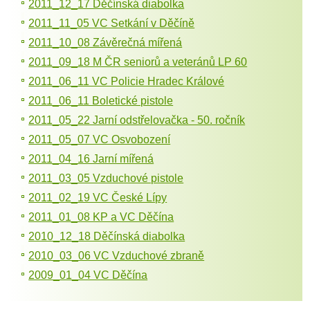
2011_12_17 Děčínská diabolka
2011_11_05 VC Setkání v Děčíně
2011_10_08 Závěrečná mířená
2011_09_18 M ČR seniorů a veteránů LP 60
2011_06_11 VC Policie Hradec Králové
2011_06_11 Boletické pistole
2011_05_22 Jarní odstřelovačka - 50. ročník
2011_05_07 VC Osvobození
2011_04_16 Jarní mířená
2011_03_05 Vzduchové pistole
2011_02_19 VC České Lípy
2011_01_08 KP a VC Děčína
2010_12_18 Děčínská diabolka
2010_03_06 VC Vzduchové zbraně
2009_01_04 VC Děčína