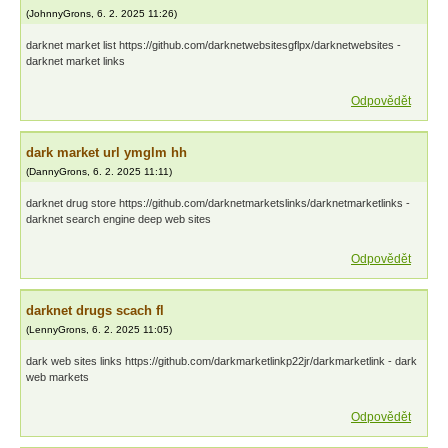
(
JohnnyGrons
,
6. 2. 2025
11:26
)
darknet market list https://github.com/darknetwebsitesgflpx/darknetwebsites -
darknet market links
Odpovědět
dark market url ymglm hh
(
DannyGrons
,
6. 2. 2025
11:11
)
darknet drug store https://github.com/darknetmarketslinks/darknetmarketlinks -
darknet search engine deep web sites
Odpovědět
darknet drugs scach fl
(
LennyGrons
,
6. 2. 2025
11:05
)
dark web sites links https://github.com/darkmarketlinkp22jr/darkmarketlink - dark
web markets
Odpovědět