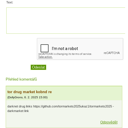
Text:
Přehled komentářů
tor drug market kobnd re
(
DollyGrons
,
6. 2. 2025
15:00
)
darknet drug links https://github.com/tormarkets2025ukaz1/tormarkets2025 -
darkmarket link
Odpovědět