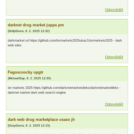
Odpovědět
darknet drug market juppa pm
(
DollyGrons
,
6. 2. 2025
12:32
)
darkmarket url https://github.com/tormarkets2025ukaz1/tormarkets2025 - dark
web sites
Odpovědět
Fegoscoocky opgtr
(
MichaelSap
,
6. 2. 2025
12:30
)
tor markets 2025 https://github.com/darknetmarketslinks/darknetmarketlinks -
darknet market dark web search engine
Odpovědět
dark web drug marketplace usaxx jh
(
OzzyGrons
,
6. 2. 2025
12:15
)