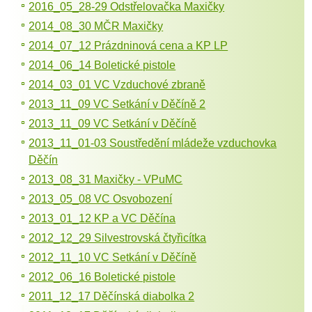
2016_05_28-29 Odstřelovačka Maxičky
2014_08_30 MČR Maxičky
2014_07_12 Prázdninová cena a KP LP
2014_06_14 Boletické pistole
2014_03_01 VC Vzduchové zbraně
2013_11_09 VC Setkání v Děčíně 2
2013_11_09 VC Setkání v Děčíně
2013_11_01-03 Soustředění mládeže vzduchovka
Děčín
2013_08_31 Maxičky - VPuMC
2013_05_08 VC Osvobození
2013_01_12 KP a VC Děčína
2012_12_29 Silvestrovská čtyřicítka
2012_11_10 VC Setkání v Děčíně
2012_06_16 Boletické pistole
2011_12_17 Děčínská diabolka 2