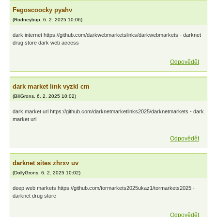
Fegoscoocky pyahv
(
Rodneybup
,
6. 2. 2025
10:06
)
dark internet https://github.com/darkwebmarketslinks/darkwebmarkets - darknet
drug store dark web access
Odpovědět
dark market link vyzkl cm
(
BillGrons
,
6. 2. 2025
10:02
)
dark market url https://github.com/darknetmarketlinks2025/darknetmarkets - dark
market url
Odpovědět
darknet sites zhrxv uv
(
DollyGrons
,
6. 2. 2025
10:02
)
deep web markets https://github.com/tormarkets2025ukaz1/tormarkets2025 -
darknet drug store
Odpovědět