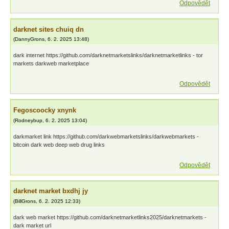
Odpovědět
darknet sites chuiq dn
(
DannyGrons
,
6. 2. 2025
13:48
)
dark internet https://github.com/darknetmarketslinks/darknetmarketlinks - tor
markets darkweb marketplace
Odpovědět
Fegoscoocky xnynk
(
Rodneybup
,
6. 2. 2025
13:04
)
darkmarket link https://github.com/darkwebmarketslinks/darkwebmarkets -
bitcoin dark web deep web drug links
Odpovědět
darknet market bxdhj jy
(
BillGrons
,
6. 2. 2025
12:33
)
dark web market https://github.com/darknetmarketlinks2025/darknetmarkets -
dark market url