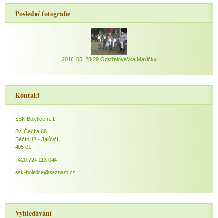
Poslední fotografie
2016_05_28-29 Odstřelovačka Maxičky
Kontakt
SSK Boletice n. L.
Sv. Čecha 68
Děčín 17 - Jalůvčí
405 01
+420 724 113 044
ssk-boletice@seznam.cz
Vyhledávání