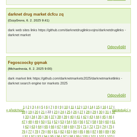
darknet drug market dcfcu zq
(
OzzyGrons
,
6. 2. 2025
9:41
)
dark web sites links https://github.com/darknetdruglinksvojns/darknetdruglinks -
darknet market
Odpovědět
Fegoscoocky gqmak
(
Michaelnexia
,
6. 2. 2025
9:00
)
dark market link https://github.com/darknetmarkets2025/darknetmarketlinks -
darknet search engine tor markets 2025
Odpovědět
1
|
2
|
3
|
4
|
5
|
6
|
7
|
8
|
9
|
10
|
11
|
12
|
13
|
14
|
15
|
16
|
17
|
« předchozí
následující »
18
|
19
|
20
|
21
|
22
|
23
|
24
|
25
|
26
|
27
|
28
|
29
|
30
|
31
|
32
|
33
|
34
|
35
|
36
|
37
|
38
|
39
|
40
|
41
|
42
|
43
|
44
|
45
|
46
|
47
|
48
|
49
|
50
|
51
|
52
|
53
|
54
|
55
|
56
|
57
|
58
|
59
|
60
|
61
|
62
|
63
|
64
|
65
|
66
|
67
|
68
|
69
|
70
|
71
|
72
|
73
|
74
|
75
|
76
|
77
|
78
|
79
|
80
|
81
|
82
|
83
|
84
|
85
|
86
|
87
|
88
|
89
|
90
|
91
|
92
|
93
|
94
|
95
|
96
|
97
|
98
|
99
|
100
|
101
|
102
|
103
|