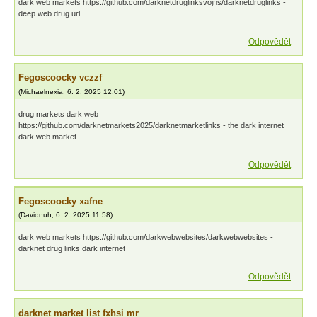
dark web markets https://github.com/darknetdruglinksvojns/darknetdruglinks -
deep web drug url
Odpovědět
Fegoscoocky vczzf
(
Michaelnexia
,
6. 2. 2025
12:01
)
drug markets dark web
https://github.com/darknetmarkets2025/darknetmarketlinks - the dark internet
dark web market
Odpovědět
Fegoscoocky xafne
(
Davidnuh
,
6. 2. 2025
11:58
)
dark web markets https://github.com/darkwebwebsites/darkwebwebsites -
darknet drug links dark internet
Odpovědět
darknet market list fxhsi mr